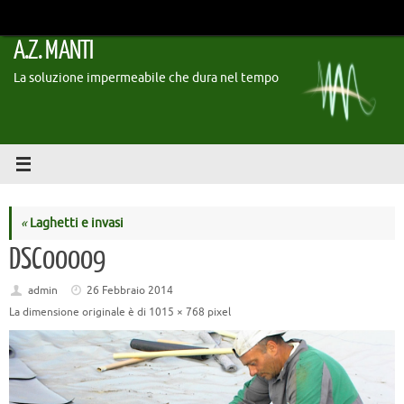
Vai
al
A.Z. MANTI
contenuto
La soluzione impermeabile che dura nel tempo
«
Laghetti e invasi
DSC00009
admin
26 Febbraio 2014
La dimensione originale è di
1015 × 768
pixel