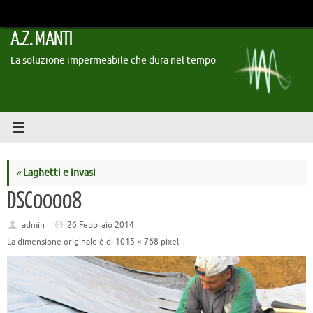
Vai
al
A.Z. MANTI
contenuto
La soluzione impermeabile che dura nel tempo
«
Laghetti e invasi
DSC00008
admin
26 Febbraio 2014
La dimensione originale è di
1015 × 768
pixel