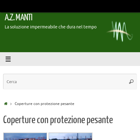
Vai
al
A.Z. MANTI
contenuto
La soluzione impermeabile che dura nel tempo
C
Cerc
Home
Coperture con protezione pesante
Coperture con protezione pesante