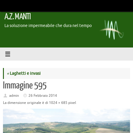
Vai
al
A.Z. MANTI
contenuto
La soluzione impermeabile che dura nel tempo
«
Laghetti e invasi
Immagine 595
admin
26 Febbraio 2014
La dimensione originale è di
1024 × 685
pixel