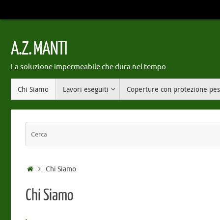
Vai
al
contenuto
A.Z. MANTI
La soluzione impermeabile che dura nel tempo
Vai
Chi Siamo
Lavori eseguiti
Coperture con protezione pe
al
contenuto
Home
Chi Siamo
Chi Siamo