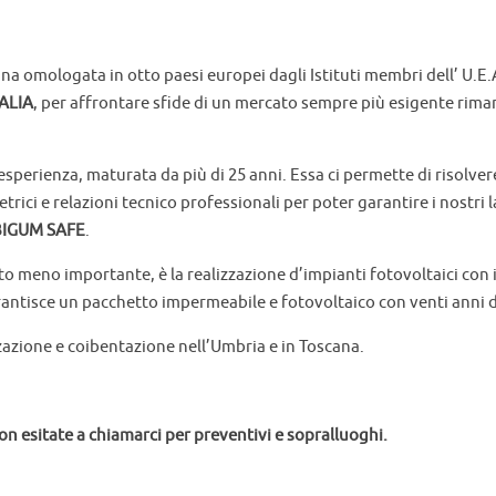
a omologata in otto paesi europei dagli Istituti membri dell’ U.E.
ALIA
, per affrontare sfide di un mercato sempre più esigente ri
 l’esperienza, maturata da più di 25 anni. Essa ci permette di risol
ci e relazioni tecnico professionali per poter garantire i nostri lav
IGUM SAFE
.
to meno importante, è la realizzazione d’impianti fotovoltaici con 
rantisce un pacchetto impermeabile e fotovoltaico con venti anni d
azione e coibentazione nell’Umbria e in Toscana.
Non esitate a chiamarci per preventivi e sopralluoghi.