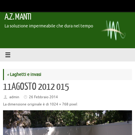
Vai
al
A.Z. MANTI
contenuto
La soluzione impermeabile che dura nel tempo
«
Laghetti e invasi
11AGOSTO 2012 015
admin
26 Febbraio 2014
La dimensione originale è di
1024 × 768
pixel