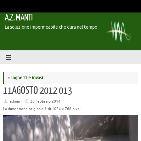
Vai
al
A.Z. MANTI
contenuto
La soluzione impermeabile che dura nel tempo
«
Laghetti e invasi
11AGOSTO 2012 013
admin
26 Febbraio 2014
La dimensione originale è di
1024 × 768
pixel