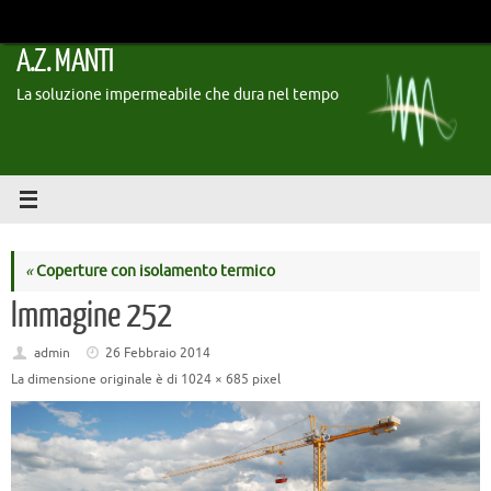
Vai
al
A.Z. MANTI
contenuto
La soluzione impermeabile che dura nel tempo
«
Coperture con isolamento termico
Immagine 252
admin
26 Febbraio 2014
La dimensione originale è di
1024 × 685
pixel