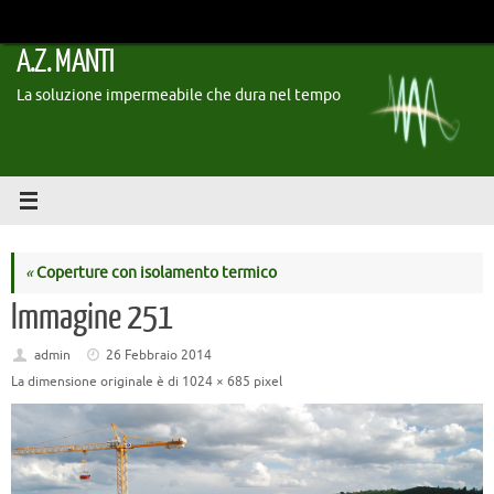
Vai
al
A.Z. MANTI
contenuto
La soluzione impermeabile che dura nel tempo
«
Coperture con isolamento termico
Immagine 251
admin
26 Febbraio 2014
La dimensione originale è di
1024 × 685
pixel