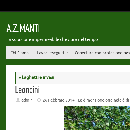
Vai
al
contenuto
A.Z. MANTI
La soluzione impermeabile che dura nel tempo
Vai
Chi Siamo
Lavori eseguiti
Coperture con protezione pe
al
contenuto
«
Laghetti e invasi
Leoncini
admin
26 Febbraio 2014
La dimensione originale è d