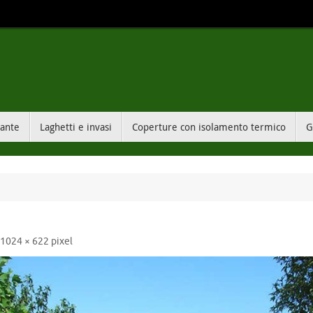
sante
Laghetti e invasi
Coperture con isolamento termico
G
i
1024 × 622
pixel