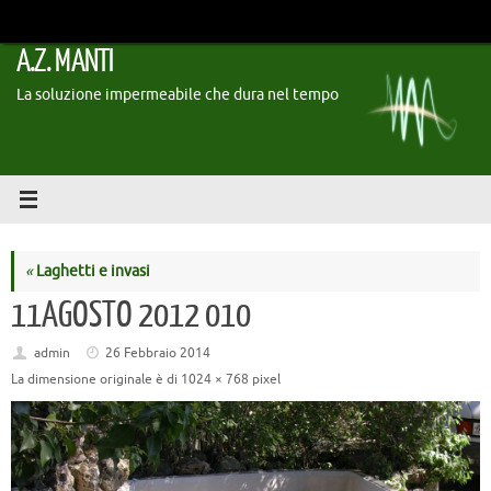
Vai
al
A.Z. MANTI
contenuto
La soluzione impermeabile che dura nel tempo
«
Laghetti e invasi
11AGOSTO 2012 010
admin
26 Febbraio 2014
La dimensione originale è di
1024 × 768
pixel