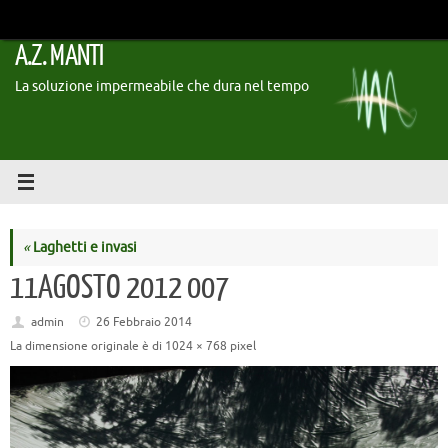
Vai
al
A.Z. MANTI
contenuto
La soluzione impermeabile che dura nel tempo
«
Laghetti e invasi
11AGOSTO 2012 007
admin
26 Febbraio 2014
La dimensione originale è di
1024 × 768
pixel