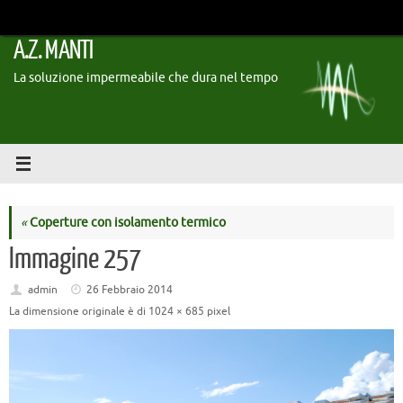
Vai
al
A.Z. MANTI
contenuto
La soluzione impermeabile che dura nel tempo
«
Coperture con isolamento termico
Immagine 257
admin
26 Febbraio 2014
La dimensione originale è di
1024 × 685
pixel