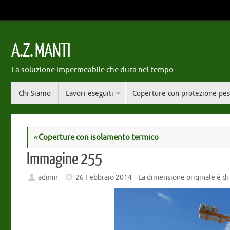
Vai
al
contenuto
A.Z. MANTI
La soluzione impermeabile che dura nel tempo
Vai
Chi Siamo
Lavori eseguiti
Coperture con protezione pe
al
contenuto
«
Coperture con isolamento termico
Immagine 255
admin
26 Febbraio 2014
La dimensione originale è d