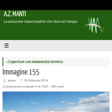
Vai
al
A.Z. MANTI
contenuto
La soluzione impermeabile che dura nel tempo
«
Coperture con isolamento termico
Immagine 155
admin
26 Febbraio 2014
La dimensione originale è di
1024 × 685
pixel